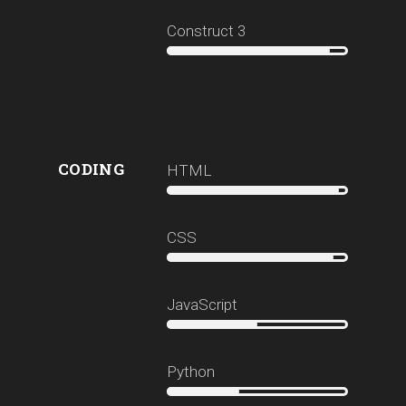
Construct 3
CODING
HTML
CSS
JavaScript
Python